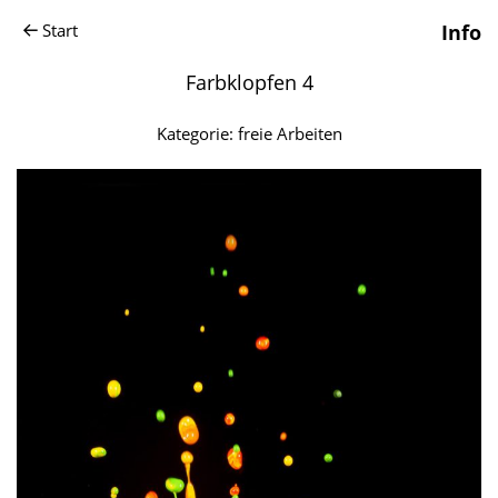
Start
Info
Farbklopfen 4
Kategorie:
freie Arbeiten